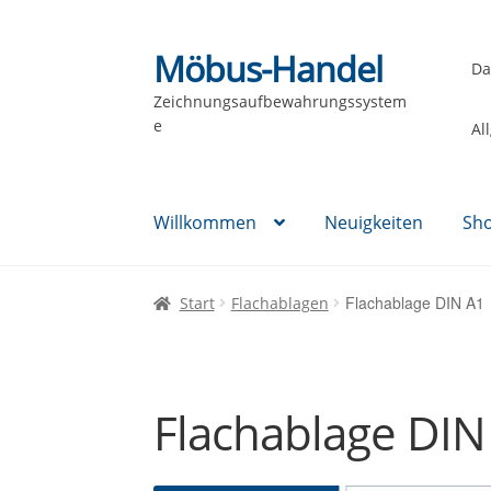
Möbus-Handel
Zur
Zum
Da
Navigation
Inhalt
Zeichnungsaufbewahrungssystem
springen
springen
e
Al
Willkommen
Neuigkeiten
Sh
Flachablage DIN A1
Start
Flachablagen
Flachablage DIN