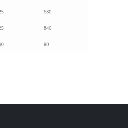
25
680
25
840
90
80