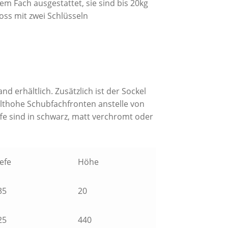
 Fach ausgestattet, sie sind bis 20kg
oss mit zwei Schlüsseln
d erhältlich. Zusätzlich ist der Sockel
elthohe Schubfachfronten anstelle von
e sind in schwarz, matt verchromt oder
iefe
Höhe
35
20
25
440