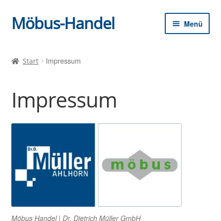
Möbus-Handel
Zur
Zum
Menü
Navigation
Inhalt
springen
springen
Unter
Willkommen
öffnen
Impressum
Start
Neuigkeiten
Impressum
Shop
Warenkorb
Kasse
Möbus Handel | Dr. Dietrich Müller GmbH