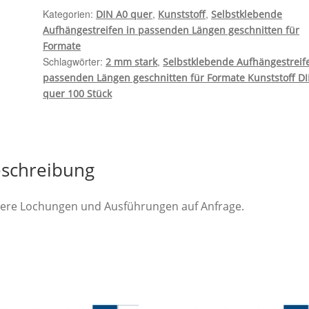
Kunststoff
Kategorien:
,
,
DIN A0 quer
Kunststoff
Selbstklebende
DIN
Aufhängestreifen in passenden Längen geschnitten für
A0
Formate
quer
Schlagwörter:
,
2 mm stark
Selbstklebende Aufhängestreif
100
passenden Längen geschnitten für Formate Kunststoff D
quer 100 Stück
Stück,
0,2
mm
stark
Menge
schreibung
ere Lochungen und Ausführungen auf Anfrage.