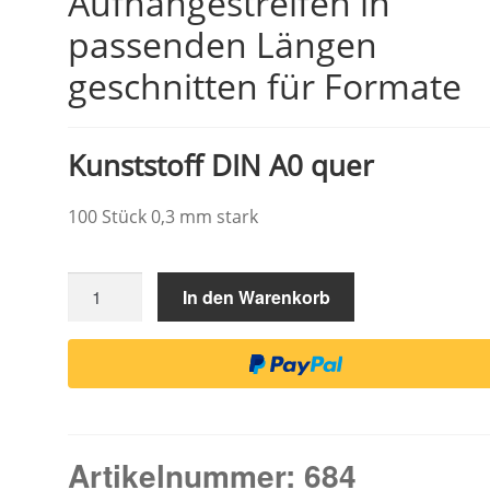
Aufhängestreifen in
passenden Längen
geschnitten für Formate
Kunststoff DIN A0 quer
100 Stück 0,3 mm stark
Selbstklebende
In den Warenkorb
Aufhängestreifen
in
passenden
Längen
geschnitten
für
Artikelnummer:
684
Formate