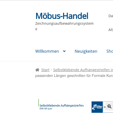
Möbus-Handel
Zur
Zum
Da
Navigation
Inhalt
Zeichnungsaufbewahrungssystem
springen
springen
e
Al
Willkommen
Neuigkeiten
Sh
Start
Selbstklebende Aufhängestreifen i
passenden Längen geschnitten für Formate Kuns