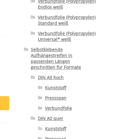
Verbundfolie (Polypropylen)
Endlos weiß
Verbundfolie (Polypropylen)
Standard weiß
Verbundfolie (Polypropylen)
Universal* weiß
Selbstklebende
Aufhängestreifen in
passenden Längen
geschnitten für Formate
DIN A0 hoch
Kunststoff
Pressspan
Verbundfolie
DIN A0 quer
Kunststoff
Pressspan