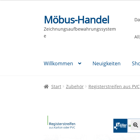
Möbus-Handel
Zur
Zum
Da
Navigation
Inhalt
Zeichnungsaufbewahrungssystem
springen
springen
e
Al
Willkommen
Neuigkeiten
Sh
Start
Zubehör
Registerstreifen aus PVC