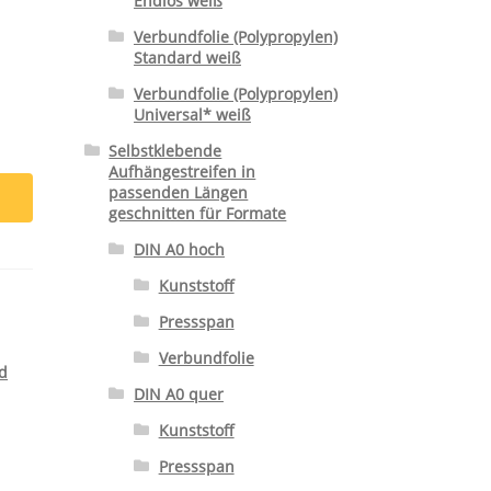
Endlos weiß
Verbundfolie (Polypropylen)
Standard weiß
Verbundfolie (Polypropylen)
Universal* weiß
Selbstklebende
Aufhängestreifen in
passenden Längen
geschnitten für Formate
DIN A0 hoch
Kunststoff
Pressspan
Verbundfolie
d
DIN A0 quer
Kunststoff
Pressspan