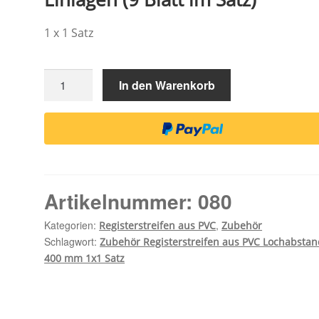
1 x 1 Satz
Zubehör
In den Warenkorb
Registerstreifen
aus
PVC
Lochabstand
400
mm
Artikelnummer:
080
1x1
Satz
Kategorien:
,
Registerstreifen aus PVC
Zubehör
Menge
Schlagwort:
Zubehör Registerstreifen aus PVC Lochabstan
400 mm 1x1 Satz