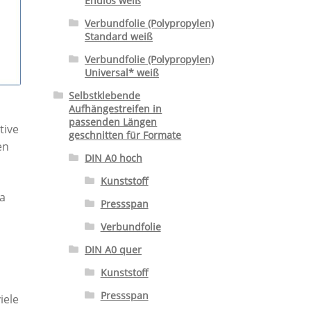
Endlos weiß
Verbundfolie (Polypropylen)
Standard weiß
Verbundfolie (Polypropylen)
Universal* weiß
Selbstklebende
Aufhängestreifen in
passenden Längen
tive
geschnitten für Formate
en
DIN A0 hoch
Kunststoff
pa
Pressspan
Verbundfolie
DIN A0 quer
Kunststoff
Pressspan
iele