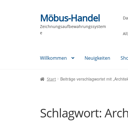
Möbus-Handel
Zur
Zum
Da
Navigation
Inhalt
Zeichnungsaufbewahrungssystem
springen
springen
e
Al
Willkommen
Neuigkeiten
Sh
Beiträge verschlagwortet mit „Architek
Start
Schlagwort:
Arch