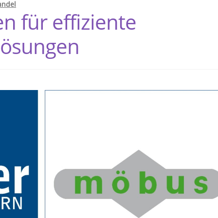
andel
 für effiziente
lösungen