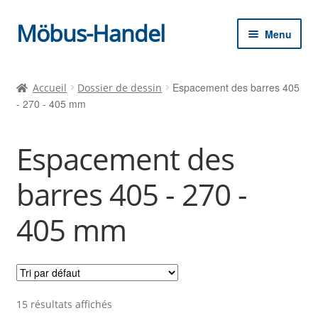
Möbus-Handel
Aller
Aller
Menu
à
au
la
contenu
Ouvrir
Accueil
navigation
le
Espacement des barres 405
Accueil
Dossier de dessin
menu
- 270 - 405 mm
Nouvelles
enfant
Boutique
Espacement des
Panier
barres 405 - 270 -
405 mm
Checkout
15 résultats affichés