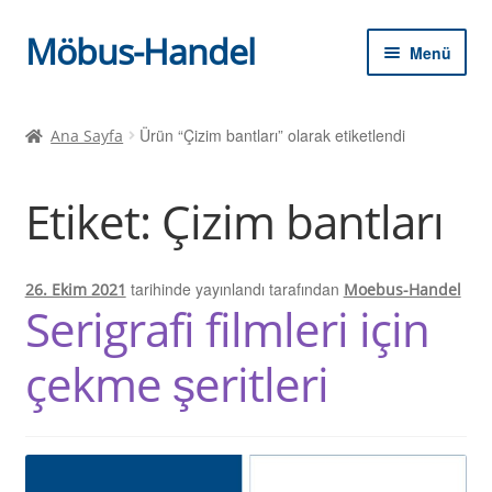
Möbus-Handel
Dolaşıma
İçeriğe
Menü
geç
geç
Alt
Ana sayfa
menüy
Ürün “Çizim bantları” olarak etiketlendi
Ana Sayfa
genişle
Haberler
Etiket:
Çizim bantları
Dükkan
alışveriş kartı
tarihinde yayınlandı
tarafından
26. Ekim 2021
Moebus-Handel
Serigrafi filmleri için
yazar kasa
çekme şeritleri