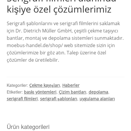
kişiye özel çözümlerimiz
Serigrafi şablonlarını ve serigrafi filmlerini saklamak
için Dr. Dietrich Müller GmbH, çeşitli çekme taşıyıcı
bantlar, montaj ve depolama sistemleri sunmaktadır.
moebus-handel.de/shop/ web sitemizde sizin için
çözümlerimize bir göz atın. Talep üzerine özel
çözümler de üretilebilir.
Kategoriler:
,
Çekme kayışları
Haberler
Etiketler:
,
,
,
baskı yöntemleri
Çizim bantları
depolama
,
,
serigrafi filmleri
serigrafi şablonları
uygulama alanları
Ürün kategorileri