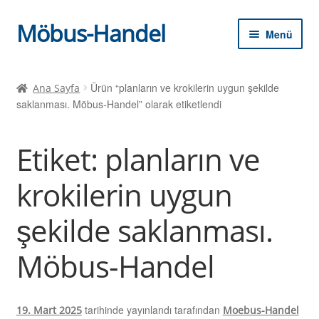
Möbus-Handel
Dolaşıma
İçeriğe
Menü
geç
geç
Alt
Ana sayfa
menüy
Ürün “planların ve krokilerin uygun şekilde
Ana Sayfa
genişle
saklanması. Möbus-Handel” olarak etiketlendi
Haberler
Dükkan
Etiket:
planların ve
alışveriş kartı
krokilerin uygun
şekilde saklanması.
yazar kasa
Möbus-Handel
tarihinde yayınlandı
tarafından
19. Mart 2025
Moebus-Handel